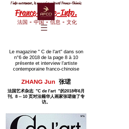
l'info autrement, le magazine culturel Franco-Chinois
France-Chine-Info.
法国 - 中国 - 信息 - 文化
Le magazine " C de l'art" dans son
n°6 de 2018 de la page 8 à 10
présente et interview l'artiste
contemporaine franco-chinoise
ZHANG Jun
张珺
法国艺术杂志 "C de l'art "的2018年6月
刊, 8 -- 10 页对法籍华人画家张珺做了专
访。