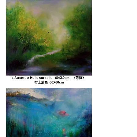
« Attente » Huile sur toile 60X60cm 《等待》
布上油画 60X60cm