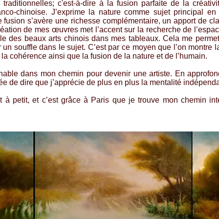
traditionnelles; c'est-à-dire à la fusion parfaite de la créativ
anco-chinoise. J’exprime la nature comme sujet principal en 
e fusion s’avère une richesse complémentaire, un apport de cl
éation de mes œuvres met l’accent sur la recherche de l’espace
nelle des beaux arts chinois dans mes tableaux. Cela me permet
r un souffle dans le sujet. C’est par ce moyen que l’on montre l
la cohérence ainsi que la fusion de la nature et de l’humain.
rnable dans mon chemin pour devenir une artiste. En approfo
igée de dire que j’apprécie de plus en plus la mentalité indépenda
t à petit, et c’est grâce à Paris que je trouve mon chemin int