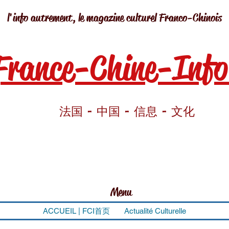
l'info autrement, le magazine culturel Franco-Chinois
France-Chine-Info
法国 - 中国 - 信息 - 文化
Menu
ACCUEIL | FCI首页
Actualité Culturelle