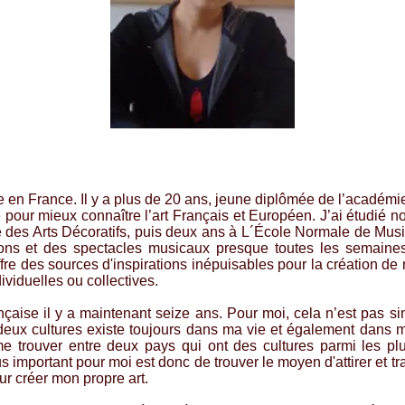
ie en France. Il y a plus de 20 ans, jeune diplômée de l’académi
ère pour mieux connaître l’art Français et Européen. J’ai étudié
 des Arts Décoratifs, puis deux ans à L´École Normale de Musi
tions et des spectacles musicaux presque toutes les semaines.
ffre des sources d'inspirations inépuisables pour la création
ividuelles ou collectives.
rançaise il y a maintenant seize ans. Pour moi, cela n’est pa
deux cultures existe toujours dans ma vie et également dans mon 
 trouver entre deux pays qui ont des cultures parmi les plus
 important pour moi est donc de trouver le moyen d'attirer et tr
our créer mon propre art.